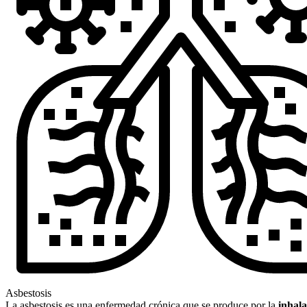
Asbestosis
La asbestosis es una enfermedad crónica que se produce por la
inhala