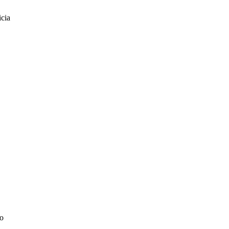
cia
to