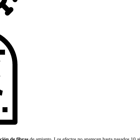
ción de fibras
de amianto. Los efectos no aparecen hasta pasados 10 a